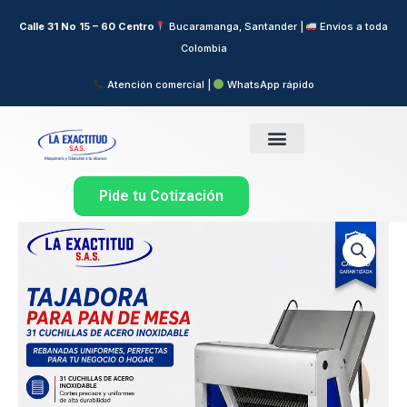
Ir
Calle 31 No 15 – 60 Centro
Bucaramanga, Santander |
Envíos a toda
al
Colombia
contenido
Atención comercial |
WhatsApp rápido
Pide tu Cotización