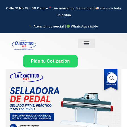
Ir
Calle 31 No 15 – 60 Centro
Bucaramanga, Santander |
Envíos a toda
al
Colombia
contenido
Atención comercial |
WhatsApp rápido
Pide tu Cotización