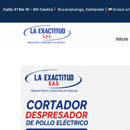
Ir
Calle 31 No 15 – 60 Centro
Bucaramanga, Santander |
Envíos a 
al
contenido
Inicio