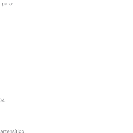
 para:
04.
artensítico.