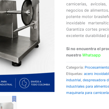
carnicerías, avícola
negocios de alimentos.
potente motor brasileñ
inoxidable martensít
Garantiza cortes preci
excelente durabilidad 
Si no encuentra el pro
nuestro
Whatsapp
Categoría:
Procesamiento
Etiquetas:
acero inoxidab
industrial
,
despresadora de 
industriales para alimento
maquinaria para carnicería