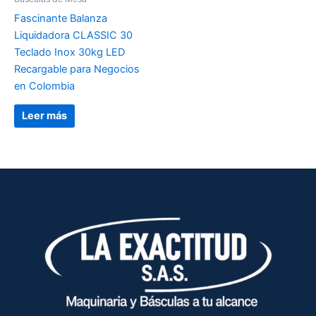
Fascinante Balanza
Liquidadora CLASSIC 30
Teclado Inox 30kg LED
Recargable para Negocios
en Colombia
Leer más