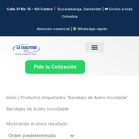
Ir
Calle 31 No 15 – 60 Centro
Bucaramanga, Santander |
Envíos a toda
al
Colombia
contenido
Atención comercial |
WhatsApp rápido
Pide tu Cotización
Inicio
/ Productos etiquetados “Bandejas de Acero Inoxidable”
Bandejas de Acero Inoxidable
Mostrando el único resultado